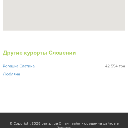
Другие курорты Словении
Рогашка Слатина
42 554 грн
Любляна
© Copyright 2026 psn.pl.ua
Cms-master
- создание сайтов в
Полтаве