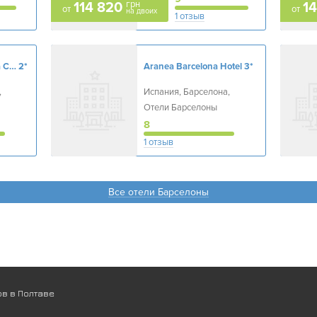
грн
114 820
1
от
от
на двоих
1 отзыв
Ibis Styles Barcelona City Bogatell
2*
Aranea Barcelona Hotel
3*
,
Испания, Барселона,
Отели Барселоны
8
1 отзыв
Все отели Барселоны
в в Полтаве