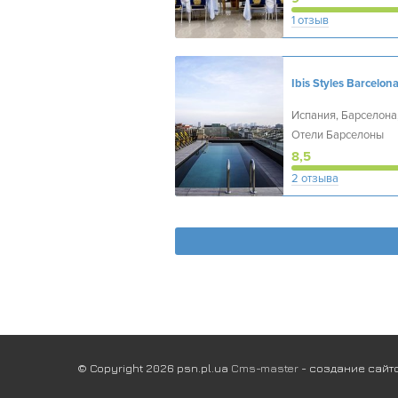
1 отзыв
Испания, Барселона
Отели Барселоны
8,5
2 отзыва
© Copyright 2026 psn.pl.ua
Cms-master
- создание сайто