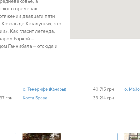
средневековье, а
нают о временах
отяжении двадцати пяти
Казаль де Каталунья», что
ии». Как гласит легенда,
каром Баркой –
ом Ганнибала – отсюда и
о. Тенерифе (Канары)
40 715 грн
о. Майо
137 грн
Коста Брава
33 214 грн