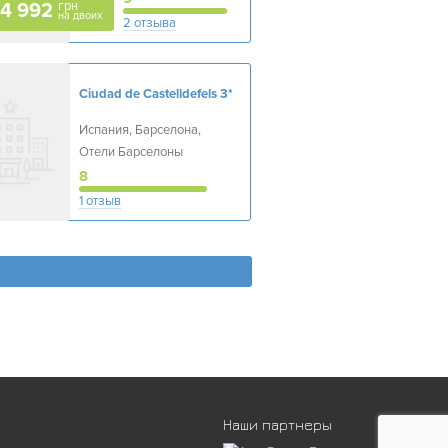
грн
44 992
на двоих
2 отзыва
Ciudad de Castelldefels
3*
Испания, Барселона,
Отели Барселоны
8
1 отзыв
Наши партнеры