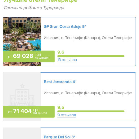
Лучшие отели Тенерифе
Согласно рейтинга Турправда
GF Gran Costa Adeje
5*
Испания, о. Тенерифе (Канары), Отели Тенерифе
9,6
грн
69 028
от
на двоих
13 отзывов
Best Jacaranda
4*
Испания, о. Тенерифе (Канары), Отели Тенерифе
9,5
грн
71 404
от
на двоих
9 отзывов
Parque Del Sol
3*