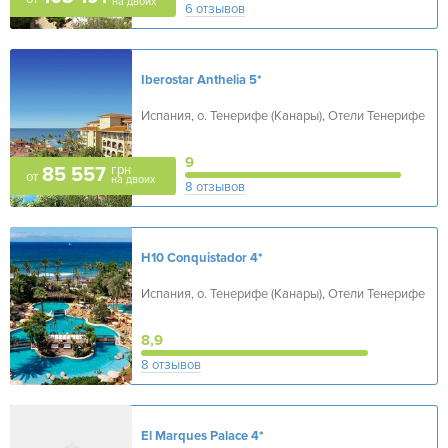
на двоих
6 отзывов
Iberostar Anthelia
5*
Испания, о. Тенерифе (Канары), Отели Тенерифе
9
грн
85 557
от
на двоих
8 отзывов
H10 Conquistador
4*
Испания, о. Тенерифе (Канары), Отели Тенерифе
8,9
8 отзывов
El Marques Palace
4*