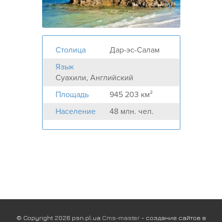
Столица
Дар-эс-Салам
Язык
Суахили, Английский
Площадь
945 203 км²
Население
48 млн. чел.
© Copyright 2026 psn.pl.ua
Cms-master
- создание сайтов в