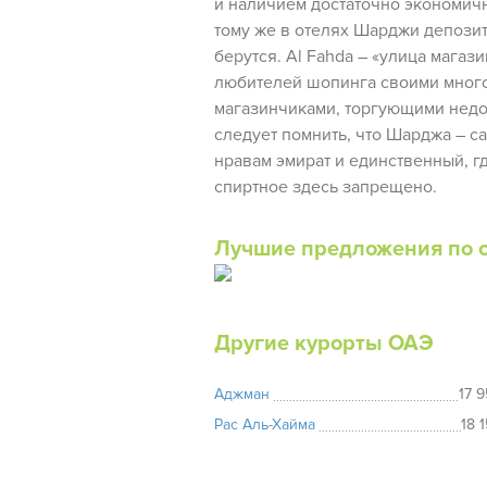
и наличием достаточно экономичн
тому же в отелях Шарджи депози
берутся. Al Fahda – «улица магаз
любителей шопинга своими мно
магазинчиками, торгующими недо
следует помнить, что Шарджа – с
нравам эмират и единственный, гд
спиртное здесь запрещено.
Лучшие предложения по 
Другие курорты ОАЭ
Аджман
17 
Рас Аль-Хайма
18 