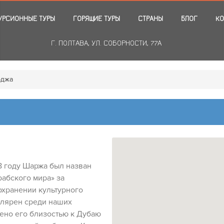
УРСИОННЫЕ ТУРЫ
ГОРЯЩИЕ ТУРЫ
СТРАНЫ
БЛОГ
КО
Г. ПОЛТАВА, УЛ. СОБОРНОСТИ, 77А
джа
98 году Шаржа был назван
абского мира» за
сохранении культурного
улярен среди наших
ено его близостью к Дубаю