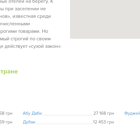
ых отелей на берегу. К
ты при заселении не
инов», известная среди
гочисленными
рогими товарами. Но
амый строгий по своим
е действует «сухой закон»:
стране
958 грн
Абу Даби
27 168 грн
Фудже
159 грн
Дубаи
12 453 грн