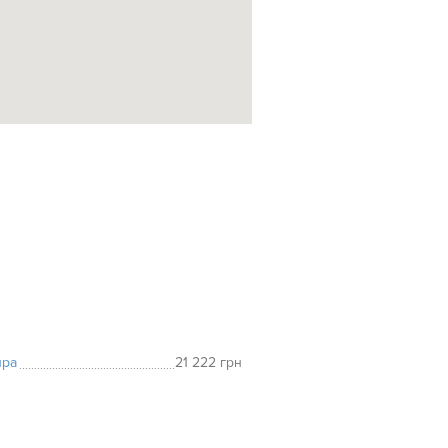
йра
21 222 грн