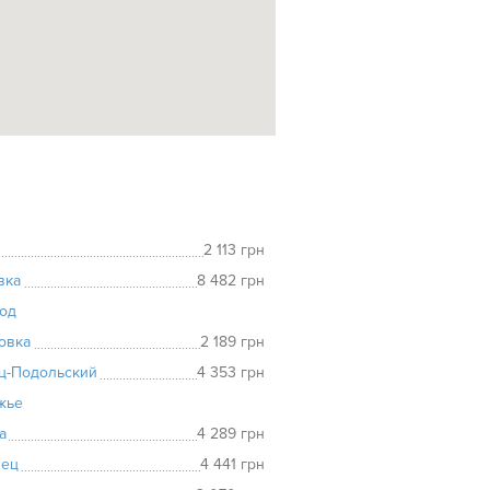
2 113 грн
вка
8 482 грн
од
овка
2 189 грн
ц-Подольский
4 353 грн
жье
а
4 289 грн
вец
4 441 грн