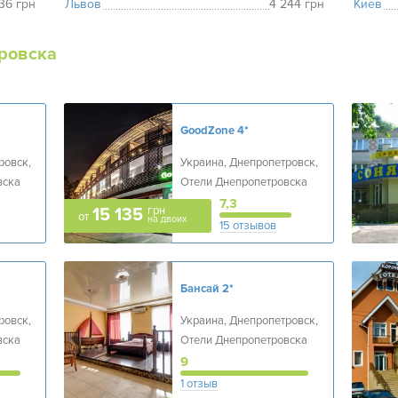
136 грн
Львов
4 244 грн
Киев
ровска
GoodZone
4*
ровск,
Украина, Днепропетровск,
вска
Отели Днепропетровска
7,3
грн
15 135
от
на двоих
15 отзывов
Бансай
2*
ровск,
Украина, Днепропетровск,
вска
Отели Днепропетровска
9
1 отзыв