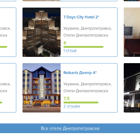
7 Days City Hotel
2*
ровск,
Украина, Днепропетровск,
вска
Отели Днепропетровска
8
1 отзыв
Reikartz Днепр
4*
ровск,
Украина, Днепропетровск,
вска
Отели Днепропетровска
7,5
2 отзыва
Все отели Днепропетровска