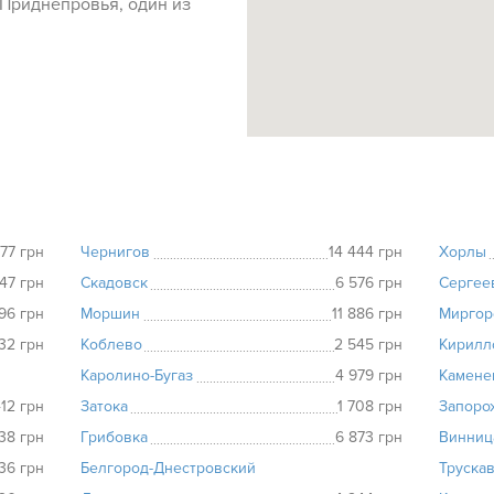
 Приднепровья, один из
977 грн
Чернигов
14 444 грн
Хорлы
47 грн
Скадовск
6 576 грн
Сергее
96 грн
Моршин
11 886 грн
Миргор
32 грн
Коблево
2 545 грн
Кирилл
Каролино-Бугаз
4 979 грн
Камене
412 грн
Затока
1 708 грн
Запоро
38 грн
Грибовка
6 873 грн
Винниц
136 грн
Белгород-Днестровский
Труска