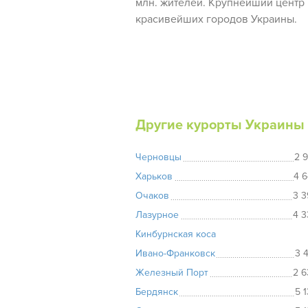
млн. жителей. Крупнейший центр
красивейших городов Украины.
Другие курорты Украины
Черновцы
2 
Харьков
4 6
Очаков
3 3
Лазурное
4 3
Кинбурнская коса
Ивано-Франковск
3 
Железный Порт
2 6
Бердянск
5 