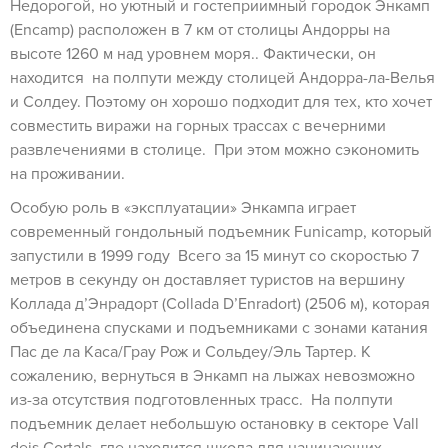
Недорогой, но уютный и гостеприимный городок Энкамп
(Encamp) расположен в 7 км от столицы Андорры на
высоте 1260 м над уровнем моря.. Фактически, он
находится на полпути между столицей Андорра-ла-Велья
и Солдеу. Поэтому он хорошо подходит для тех, кто хочет
совместить виражи на горных трассах с вечерними
развлечениями в столице. При этом можно сэкономить
на проживании.
Особую роль в «эксплуатации» Энкампа играет
современный гондольный подъемник Funicamp, который
запустили в 1999 году Всего за 15 минут со скоростью 7
метров в секунду он доставляет туристов на вершину
Коллада д’Энрадорт (Collada D’Enradort) (2506 м), которая
объединена спусками и подъемниками с зонами катания
Пас де ла Каса/Грау Рож и Сольдеу/Эль Тартер. К
сожалению, вернуться в Энкамп на лыжах невозможно
из-за отсутствия подготовленных трасс. На полпути
подъемник делает небольшую остановку в секторе Vall